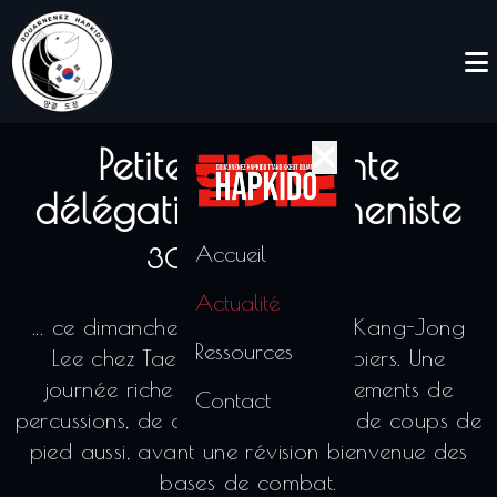
Petite et vaillante
délégation douarneniste
Accueil
30/03/2025
Actualité
... ce dimanche au stage de Me Kang-Jong
Ressources
Lee chez Tae Kwon Do Les Herbiers. Une
journée riche à base d'enchaînements de
Contact
percussions, de clés et de finitions, de coups de
pied aussi, avant une révision bienvenue des
bases de combat.