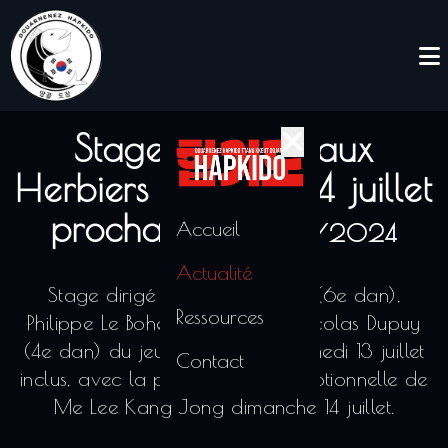
Stage hapkido aux
Herbiers du 11 au 14 juillet
prochains
Accueil
09/02/2024
Actualité
Stage dirigé par Éric Le Cam (6e dan),
Ressources
Philippe Le Bohec (5e dan) & Nicolas Dupuy
(4e dan) du jeudi 11 juillet au samedi 13 juillet
Contact
inclus, avec la participation exceptionnelle de
Me Lee Kang Jong dimanche 14 juillet.