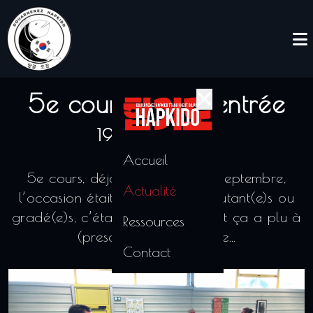
5e cours de la rentrée
19/09/2023
Accueil
5e cours, déjà, de ce mois de septembre,
Actualité
l’occasion était trop belle : débutant(e)s ou
gradé(e)s, c’était cardio ce soir et ça a plu à
Ressources
(presque) tout le monde…
Contact