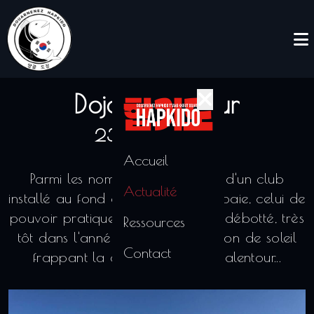
Dojang du jour
23/03/2022
Accueil
Parmi les nombreux avantages d'un club
Actualité
installé au fond d'une magnifique baie, celui de
pouvoir pratiquer en extérieur, au débotté, très
Ressources
tôt dans l'année, au moindre rayon de soleil
Contact
frappant la dizaine de plages alentour...