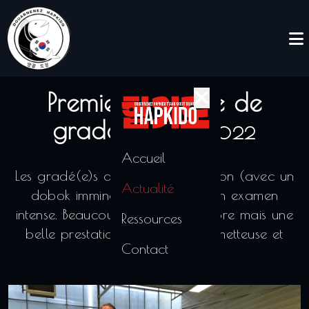
Premier passage de
grades
21/06/2022
Accueil
Les gradé(e)s de cette fin de saison (avec un
Actualité
dobok imminent), au terme d’un examen
intense. Beaucoup de travail encore mais une
Ressources
belle prestation collégiale, prometteuse et
Contact
motivante.