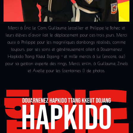
Merci à Éric Le Cam, Guillaume Lecallier et Philippe le Bohec et
leurs élèves d'avoir fait le déplacement pour ces trois jours. Merci
aussi à Philippe pour les magnifiques danbongs réalisés, comme
toujours, par ses soins et généreusement offert à Douarnenez
Hapkido Ttang Kkeut Dojang - et mille mercis à lui (encore, oui)
pour sa gestion experte des rings. Merci, enfin, à Guillaume, Zineb
et Axelle pour les (centaines !) de photos.