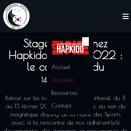
Stage Douarnenez
Hapkido février 2022 :
le compte-rendu
Accueil
14/02/2022
Actualité
Ressources
Retour sur les trois jours de stage intensif, du 11
Contact
au 13 février 2022, à Douarnenez, au sein du
magnifique dojang de la Plaine des Sports
avec, à la rencontre de nos adhérent(e)s
douarnenistes, des stagiaires en provenance de