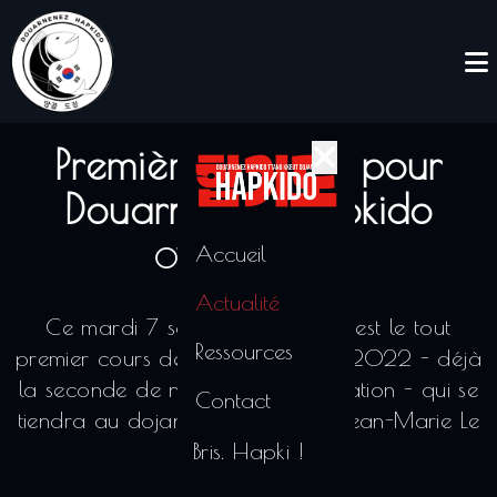
Première rentrée pour
Douarnenez Hapkido
Accueil
07/09/2021
Actualité
Ce mardi 7 septembre à 18h, c'est le tout
Ressources
premier cours de la saison 2021-2022 - déjà
la seconde de notre jeune association - qui se
Contact
tiendra au dojang du Gymnase Jean-Marie Le
Bris. Hapki !