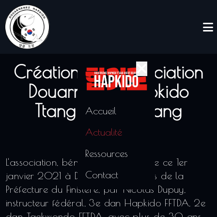
Création de l'association
Douarnenez Hapkido
Ttang Kkeut Dojang
Accueil
Actualité
01/01/2021
Ressources
L'association, bénévole, a été créée ce 1er
Contact
janvier 2021 à Douarnenez auprès de la
Préfecture du Finistère, par Nicolas Dupuy,
instructeur fédéral, 3e dan Hapkido FFTDA, 2e
dan Taekwondo FFTDA, avec plus de 30 ans